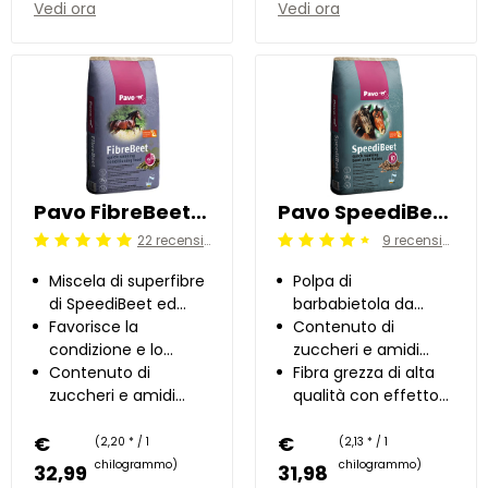
Vedi ora
Vedi ora
Pavo FibreBeet 15 kg
Pavo SpeediBeet 15 kg
22 recensioni
9 recensioni
Beoordeling: 5/5
Beoordeling: 4.5/5
Miscela di superfibre
Polpa di
di SpeediBeet ed
barbabietola da
erba medica
Favorisce la
zucchero con breve
Contenuto di
condizione e lo
tempo di ammollo
zuccheri e amidi
sviluppo muscolare
Contenuto di
molto basso
Fibra grezza di alta
zuccheri e amidi
qualità con effetto
molto basso
prebiotico
€
€
(2,20 * / 1
(2,13 * / 1
chilogrammo)
chilogrammo)
32,99
31,98