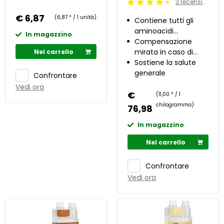
3 recensioni
Beoordeling: 4.5/5
€ 6,87
(6,87 * / 1 unità)
Contiene tutti gli
aminoacidi
In magazzino
essenziali
Compensazione
mirata in caso di
Nel carrello
carenza di proteine
Sostiene la salute
generale
Confrontare
Vedi ora
€
(11,00 * / 1
chilogrammo)
76,98
In magazzino
Nel carrello
Confrontare
Vedi ora