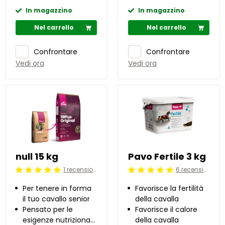
In magazzino
In magazzino
Nel carrello
Nel carrello
Confrontare
Confrontare
Vedi ora
Vedi ora
null 15 kg
Pavo Fertile 3 kg
1 recensioni
6 recensioni
Beoordeling: 5/5
Beoordeling: 5/5
Per tenere in forma
Favorisce la fertilità
il tuo cavallo senior
della cavalla
Pensato per le
Favorisce il calore
esigenze nutrizionali
della cavalla