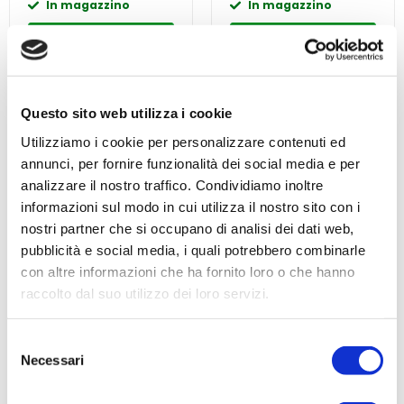
In magazzino
In magazzino
Nel carrello
Nel carrello
Confrontare
Confrontare
Vedi ora
Vedi ora
Questo sito web utilizza i cookie
Utilizziamo i cookie per personalizzare contenuti ed
annunci, per fornire funzionalità dei social media e per
analizzare il nostro traffico. Condividiamo inoltre
informazioni sul modo in cui utilizza il nostro sito con i
nostri partner che si occupano di analisi dei dati web,
pubblicità e social media, i quali potrebbero combinarle
Pavo WeightLift 20 kg
Pavo Mobility 3 kg
con altre informazioni che ha fornito loro o che hanno
33 recensioni
1 recensioni
raccolto dal suo utilizzo dei loro servizi.
Beoordeling: 5/5
Beoordeling: 5/5
Ricco di fibre crude
Per giunti flessibili
Selezione
e proteine
Nutrizione ottimale
Necessari
Può essere
per cartilagine e
del
somministrato sia a
articolazioni
Con collagene e
consenso
secco che in
Privo di cereali e
glucosamina