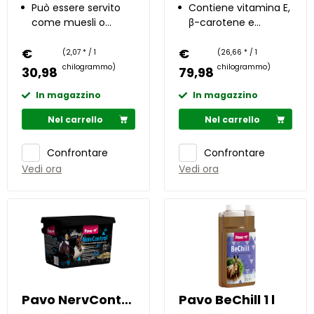
dei cavalli anziani
Può essere servito
Contiene vitamina E,
come muesli o
β-carotene e
pastone
oligoelementi
€
€
(2,07 * / 1
(26,66 * / 1
chilogrammo)
chilogrammo)
30,98
79,98
In magazzino
In magazzino
Nel carrello
Nel carrello
Confrontare
Confrontare
Vedi ora
Vedi ora
Pavo NervControl 3 kg
Pavo BeChill 1 l