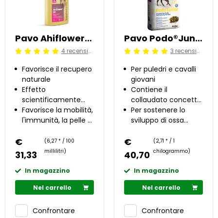
Pavo Ahiflower®Oil 0.5 l
Pavo Podo®Junior 15 kg
4 recensioni
3 recensioni
Beoordeling: 5/5
Beoordeling: 5/5
Favorisce il recupero
Per puledri e cavalli
naturale
giovani
Effetto
Contiene il
scientificamente
collaudato concetto
provato
Favorisce la mobilità,
Podo®
Per sostenere lo
l'immunità, la pelle e
sviluppo di ossa
il mantello
sane
€
€
(6,27 * / 100
(2,71 * / 1
millilitri)
chilogrammo)
31,33
40,70
In magazzino
In magazzino
Nel carrello
Nel carrello
Confrontare
Confrontare