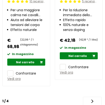
10 recensioni
5 recensioni
Beoordeling: 5/5
Beoordeling: 5/5
Per una maggiore
Per la riduzione
calma nei cavalli
immediata dello
nervosi
Aiuta ad alleviare le
stress
Effetto rapido
tensioni del corpo
100% naturale e
Effetto naturale
senza doping
€
€ 42,18
(22,99 * / 1
(42,18 * / 1 litro)
chilogrammo)
68,98
In magazzino
In magazzino
Nel carrello
Nel carrello
Confrontare
Vedi ora
Confrontare
Vedi ora
1 / 4