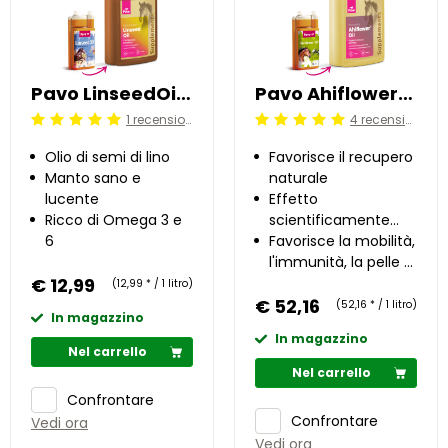
Pavo LinseedOil 1 l
Pavo Ahiflower®Oil 1 l
1 recensioni
4 recensioni
Beoordeling: 5/5
Beoordeling: 5/5
Olio di semi di lino
Favorisce il recupero
Manto sano e
naturale
lucente
Effetto
Ricco di Omega 3 e
scientificamente
6
provato
Favorisce la mobilità,
l'immunità, la pelle e
€ 12,99
il mantello
(12,99 * / 1 litro)
€ 52,16
(52,16 * / 1 litro)
In magazzino
In magazzino
Nel carrello
Nel carrello
Confrontare
Confrontare
Vedi ora
Vedi ora