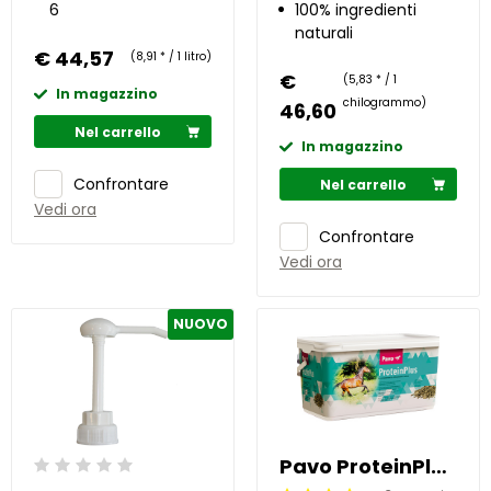
6
100% ingredienti
naturali
€ 44,57
(8,91 * / 1 litro)
€
(5,83 * / 1
In magazzino
chilogrammo)
46,60
Nel carrello
In magazzino
Confrontare
Nel carrello
Vedi ora
Confrontare
Vedi ora
NUOVO
Pavo ProteinPlus 7 kg
Beoordeling: 0/5