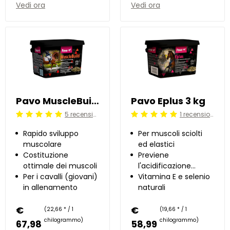
Vedi ora
Vedi ora
Pavo MuscleBuild 3 kg
Pavo Eplus 3 kg
5 recensioni
1 recensioni
Beoordeling: 5/5
Beoordeling: 5/5
Rapido sviluppo
Per muscoli sciolti
muscolare
ed elastici
Costituzione
Previene
ottimale dei muscoli
l'acidificazione
Per i cavalli (giovani)
muscolare
Vitamina E e selenio
in allenamento
naturali
€
€
(22,66 * / 1
(19,66 * / 1
chilogrammo)
chilogrammo)
67,98
58,99