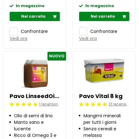
In magazzino
In magazzino
Nel carrello
Nel carrello
Confrontare
Confrontare
Vedi ora
Vedi ora
NUOVO
Pavo LinseedOil 5 l
Pavo Vital 8 kg
1 recensioni
21 recensioni
Beoordeling: 5/5
Beoordeling: 5/5
Olio di semi di lino
Mangimi minerali
Manto sano e
per tutti i giorni
lucente
Senza cereali e
Ricco di Omega 3 e
melassa