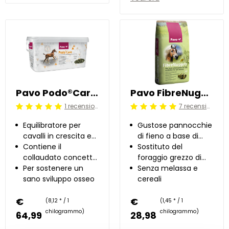
Pavo Podo®Care 8 kg
Pavo FibreNuggets 20 kg
1 recensioni
7 recensioni
Beoordeling: 5/5
Beoordeling: 5/5
Equilibratore per
Gustose pannocchie
cavalli in crescita e
di fieno a base di
cavalle gravide
Contiene il
erba alpina ed erbe
Sostituto del
collaudato concetto
alpine
foraggio grezzo di
di Podo
Per sostenere un
alta qualità
Senza melassa e
sano sviluppo osseo
cereali
€
€
(8,12 * / 1
(1,45 * / 1
chilogrammo)
chilogrammo)
64,99
28,98