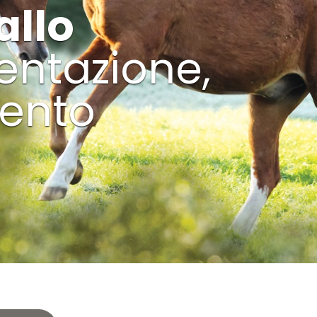
allo
mentazione,
mento