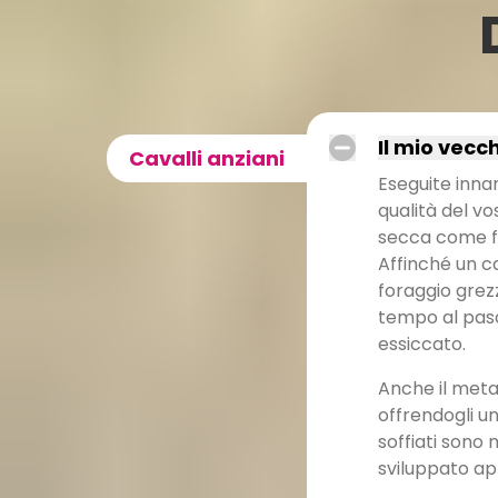
Il mio vecc
Cavalli anziani
Eseguite inna
qualità del v
secca come fo
Affinché un c
foraggio grez
tempo al pasc
essiccato.
Anche il metab
offrendogli un
soffiati sono 
sviluppato ap