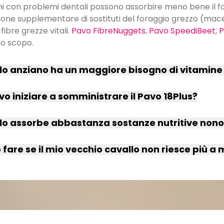
ani con problemi dentali possono assorbire meno bene il fo
one supplementare di sostituti del foraggio grezzo (macer
fibre grezze vitali.
Pavo FibreNuggets
,
Pavo SpeediBeet
,
P
to scopo.
llo anziano ha un maggiore bisogno di vitamine
 iniziare a somministrare il Pavo 18Plus?
llo assorbe abbastanza sostanze nutritive non
fare se il mio vecchio cavallo non riesce più a