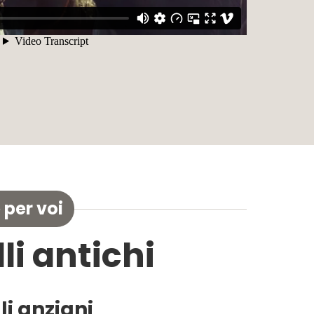
 per voi
lli antichi
li anziani