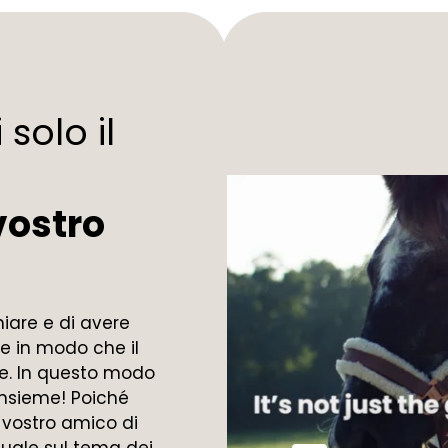
solo il
vostro
hiare e di avere
re in modo che il
ce. In questo modo
nsieme! Poiché
l vostro amico di
uale sul tema dei