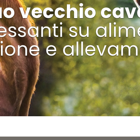
tuo vecchio cav
ressanti su ali
ione e alleva