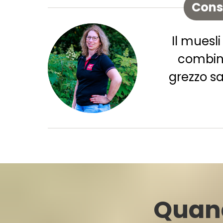
Consi
Il muesli
combina
grezzo s
Quand