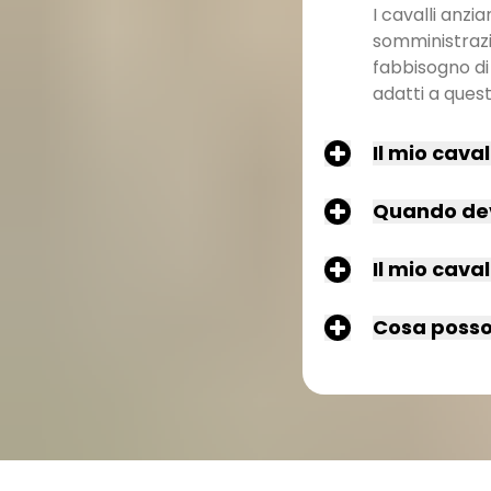
I cavalli anzi
somministrazi
fabbisogno di 
adatti a ques
Il mio cava
Quando devo
Il mio cava
Cosa posso 