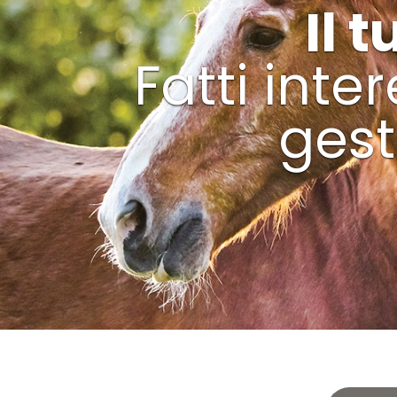
Il 
Fatti inte
gest