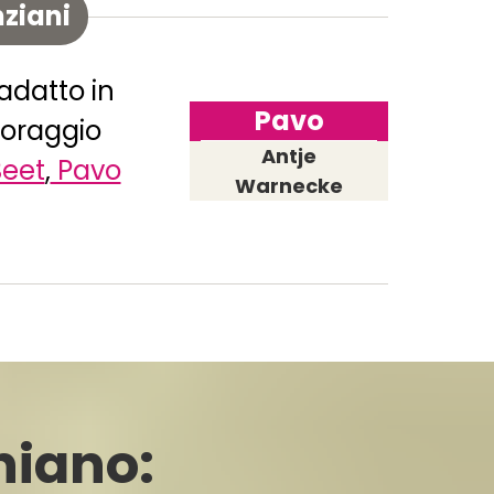
nziani
adatto in
Pavo
foraggio
Antje
Beet
,
Pavo
Warnecke
hiano: