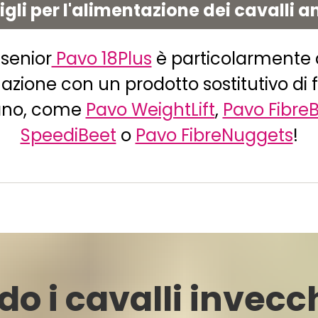
gli per l'alimentazione dei cavalli a
 senior
Pavo 18Plus
è particolarmente 
zione con un prodotto sostitutivo di 
ano, come
Pavo WeightLift
,
Pavo Fibre
SpeediBeet
o
Pavo FibreNuggets
!
o i cavalli invecc