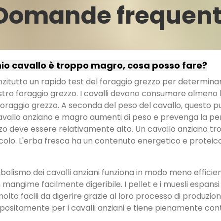
Domande frequent
hio cavallo è troppo magro, cosa posso fare?
nzitutto un rapido test del foraggio grezzo per determin
ostro foraggio grezzo. I cavalli devono consumare almeno l
raggio grezzo. A seconda del peso del cavallo, questo può 
avallo anziano e magro aumenti di peso e prevenga la per
zo deve essere relativamente alto. Un cavallo anziano
olo. L'erba fresca ha un contenuto energetico e proteico 
olismo dei cavalli anziani funziona in modo meno efficient
 mangime facilmente digeribile. I pellet e i muesli espansi
molto facili da digerire grazie al loro processo di produzion
positamente per i cavalli anziani e tiene pienamente cont