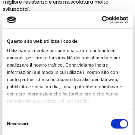
migliore resistenza e una muscolatura molto
sviluppata".
[Qui] (
https://www.pavo-mangime.it/alimentazione-
e-formazione/
) è possibile ottenere maggiori
informazioni sull'alimentazione dei cavalli sportivi.
Questo sito web utilizza i cookie
Proprietà importanti
Utilizziamo i cookie per personalizzare contenuti ed
Livelli molto elevati di aminoacidi essenziali, come la
annunci, per fornire funzionalità dei social media e per
lisina e gli acidi grassi omega-3 e omega-6".
analizzare il nostro traffico. Condividiamo inoltre
informazioni sul modo in cui utilizza il nostro sito con i
Applicazione
nostri partner che si occupano di analisi dei dati web,
pubblicità e social media, i quali potrebbero combinarle
Per cavalli sportivi di alto livello in tutte le
con altre informazioni che ha fornito loro o che hanno
discipline
raccolto dal suo utilizzo dei loro servizi.
Per cavalli con scarso apporto di foraggio grezzo
Selezione
Specifiche
Necessari
del
consenso