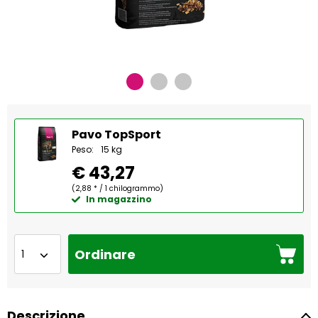
Pavo TopSport
Peso:
15 kg
€ 43,27
(2,88 * / 1 chilogrammo)
In magazzino
Ordinare
Descrizione