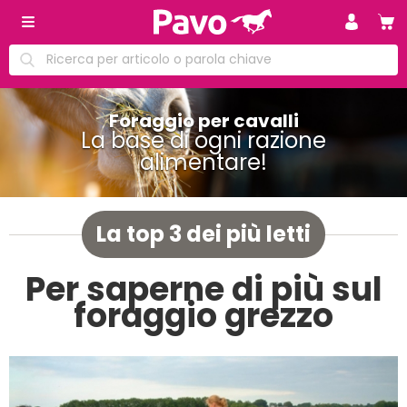
Foraggio per cavalli
La base di ogni razione
alimentare!
La top 3 dei più letti
Per saperne di più sul
foraggio grezzo