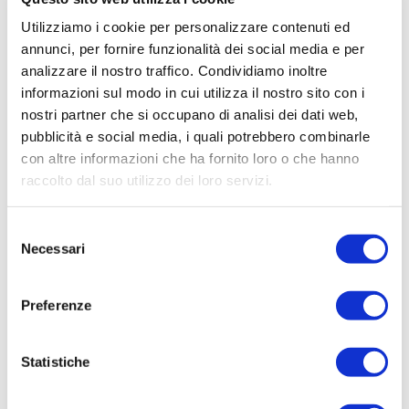
Utilizziamo i cookie per personalizzare contenuti ed
Coliche: tutto sulle coliche
annunci, per fornire funzionalità dei social media e per
nei cavalli
analizzare il nostro traffico. Condividiamo inoltre
informazioni sul modo in cui utilizza il nostro sito con i
nostri partner che si occupano di analisi dei dati web,
Leggi di più
0 minuti
pubblicità e social media, i quali potrebbero combinarle
con altre informazioni che ha fornito loro o che hanno
raccolto dal suo utilizzo dei loro servizi.
Visualizza tutti gli articoli
Selezione
Necessari
del
consenso
Consigli per l'alimentazione dei
Preferenze
cavalli anziani
Statistiche