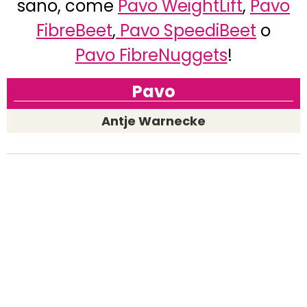
sano, come
Pavo WeightLift
,
Pavo
FibreBeet
,
Pavo SpeediBeet
o
Pavo FibreNuggets
!
Pavo
Antje Warnecke