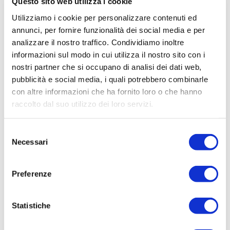
Questo sito web utilizza i cookie
Vedi ora
Utilizziamo i cookie per personalizzare contenuti ed
annunci, per fornire funzionalità dei social media e per
analizzare il nostro traffico. Condividiamo inoltre
informazioni sul modo in cui utilizza il nostro sito con i
nostri partner che si occupano di analisi dei dati web,
pubblicità e social media, i quali potrebbero combinarle
con altre informazioni che ha fornito loro o che hanno
Pavo MultiVit15 3 kg
Pavo HealthBoost 8 kg
raccolto dal suo utilizzo dei loro servizi.
2 recensioni
2 recensioni
Beoordeling: 5/5
Beoordeling: 5/5
Selezione
Integratore
Stimolo energetico
Necessari
vitaminico
dopo una malattia o
del
completo
Contiene le 15
una mancanza di
Sostiene il sistema
consenso
vitamine più
condizione
immunitario e la
Preferenze
importanti per i
Favorisce un sano
salute dell'intestino
Prebiotici e
cavalli
ricambio del pelo
antiossidanti naturali
Statistiche
€
€
(16,99 * / 1
(8,62 * / 1
chilogrammo)
chilogrammo)
50,98
68,98