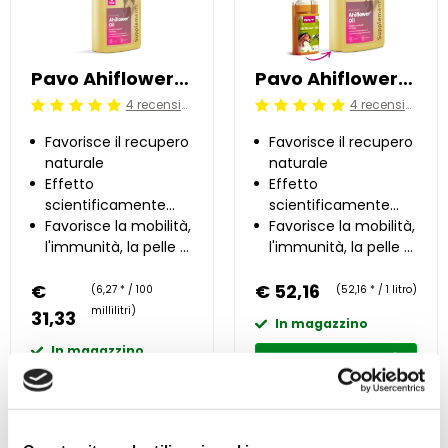
Pavo Ahiflower®Oil 0.5 l
Pavo Ahiflower®Oil 1 l
4 recensioni
4 recensioni
Beoordeling: 5/5
Beoordeling: 5/5
Favorisce il recupero
Favorisce il recupero
naturale
naturale
Effetto
Effetto
scientificamente
scientificamente
provato
Favorisce la mobilità,
provato
Favorisce la mobilità,
l'immunità, la pelle e
l'immunità, la pelle e
il mantello
il mantello
€
€ 52,16
(6,27 * / 100
(52,16 * / 1 litro)
millilitri)
31,33
In magazzino
In magazzino
Nel carrello
Nel carrello
Confrontare
Vedi ora
Confrontare