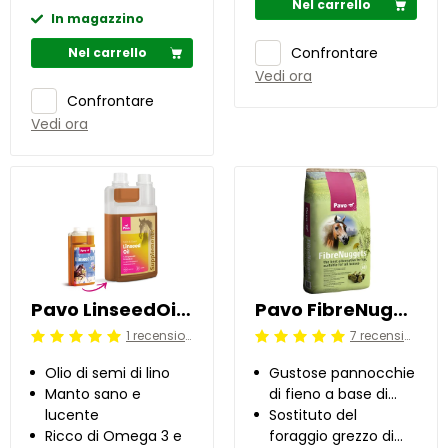
Nel carrello
In magazzino
Confrontare
Nel carrello
Vedi ora
Confrontare
Vedi ora
Pavo LinseedOil 1 l
Pavo FibreNuggets 20 kg
1 recensioni
7 recensioni
Beoordeling: 5/5
Beoordeling: 5/5
Olio di semi di lino
Gustose pannocchie
Manto sano e
di fieno a base di
lucente
erba alpina ed erbe
Sostituto del
Ricco di Omega 3 e
alpine
foraggio grezzo di