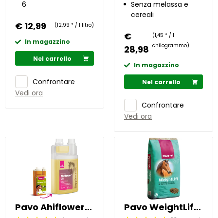
6
alta qualità
Senza melassa e
cereali
€ 12,99
(12,99 * / 1 litro)
€
(1,45 * / 1
In magazzino
chilogrammo)
28,98
Nel carrello
In magazzino
Confrontare
Nel carrello
Vedi ora
Confrontare
Vedi ora
Pavo Ahiflower®Oil 1 l
Pavo WeightLift 20 kg