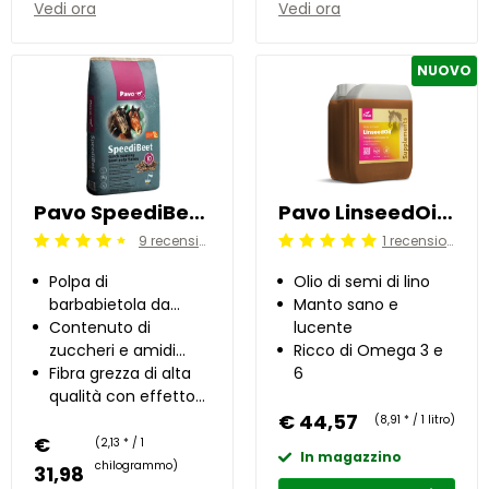
Vedi ora
Vedi ora
NUOVO
Pavo SpeediBeet 15 kg
Pavo LinseedOil 5 l
9 recensioni
1 recensioni
Beoordeling: 4.5/5
Beoordeling: 5/5
Polpa di
Olio di semi di lino
barbabietola da
Manto sano e
zucchero con breve
Contenuto di
lucente
tempo di ammollo
zuccheri e amidi
Ricco di Omega 3 e
molto basso
Fibra grezza di alta
6
qualità con effetto
prebiotico
€ 44,57
(8,91 * / 1 litro)
€
(2,13 * / 1
In magazzino
chilogrammo)
31,98