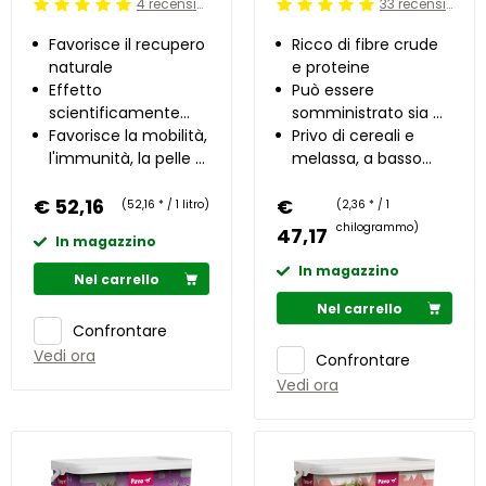
4 recensioni
33 recensioni
Beoordeling: 5/5
Beoordeling: 5/5
Favorisce il recupero
Ricco di fibre crude
naturale
e proteine
Effetto
Può essere
scientificamente
somministrato sia a
provato
Favorisce la mobilità,
secco che in
Privo di cereali e
l'immunità, la pelle e
ammollo
melassa, a basso
il mantello
contenuto di
€ 52,16
€
zuccheri
(52,16 * / 1 litro)
(2,36 * / 1
chilogrammo)
47,17
In magazzino
In magazzino
Nel carrello
Nel carrello
Confrontare
Vedi ora
Confrontare
Vedi ora