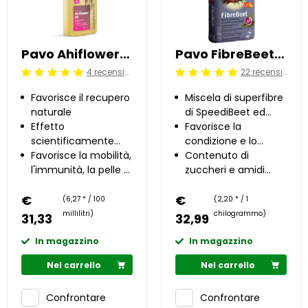
Pavo Ahiflower®Oil 0.5 l
Pavo FibreBeet 15 kg
4 recensioni
22 recensioni
Beoordeling: 5/5
Beoordeling: 5/5
Favorisce il recupero
Miscela di superfibre
naturale
di SpeediBeet ed
Effetto
erba medica
Favorisce la
scientificamente
condizione e lo
provato
Favorisce la mobilità,
sviluppo muscolare
Contenuto di
l'immunità, la pelle e
zuccheri e amidi
il mantello
molto basso
€
€
(6,27 * / 100
(2,20 * / 1
millilitri)
chilogrammo)
31,33
32,99
In magazzino
In magazzino
Nel carrello
Nel carrello
Confrontare
Confrontare