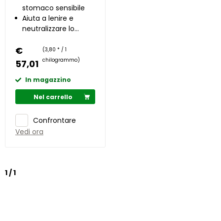
stomaco sensibile
Aiuta a lenire e
neutralizzare lo
stomaco
€
(3,80 * / 1
chilogrammo)
57,01
In magazzino
Nel carrello
Confrontare
Vedi ora
1 / 1