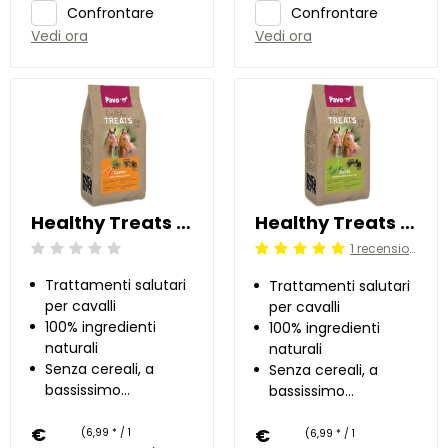
Confrontare
Confrontare
Vedi ora
Vedi ora
Healthy Treats - Carota 1 kg
Healthy Treats - Ortica 1 kg
1 recensioni
Beoordeling: 0/5
Beoordeling: 5/5
Trattamenti salutari
Trattamenti salutari
per cavalli
per cavalli
100% ingredienti
100% ingredienti
naturali
naturali
Senza cereali, a
Senza cereali, a
bassissimo
bassissimo
contenuto di
contenuto di
€
zucchero
€
zucchero
(6,99 * / 1
(6,99 * / 1