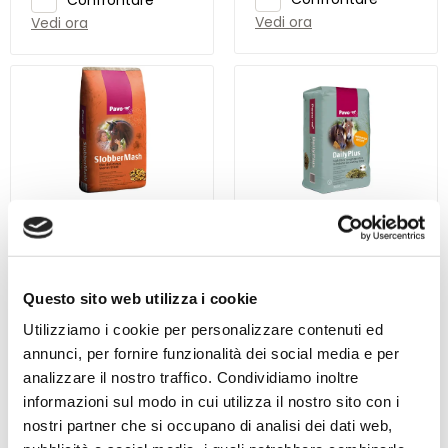
Vedi ora
Vedi ora
Pavo SlobberMash 15 kg
Pavo DailyPlus 12 kg
8 recensioni
4 recensioni
Beoordeling: 5/5
Beoordeling: 5/5
La Calda Delizia
Miscela di foraggio
Elevata percentuale
grezzo ad alto
Questo sito web utilizza i cookie
di semi di lino e
contenuto di fibre
Stimola l'attività di
Utilizziamo i cookie per personalizzare contenuti ed
crusca
Rigenerazione rapida
masticazione e
annunci, per fornire funzionalità dei social media e per
dopo lo sforzo e la
prolunga il tempo di
Ideale per la
malattia
consumo.
miscelazione con
analizzare il nostro traffico. Condividiamo inoltre
€
mangimi
(2,29 * / 1
informazioni sul modo in cui utilizza il nostro sito con i
€
concentrati
chilogrammo)
(2,08 * / 1
34,39
nostri partner che si occupano di analisi dei dati web,
chilogrammo)