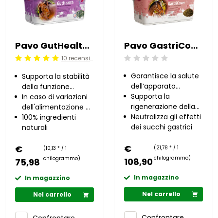
Pavo GutHealth 7.5 kg
Pavo GastriCover 5 kg
10 recensioni
Beoordeling: 0/5
Beoordeling: 5/5
Garantisce la salute
Supporta la stabilità
dell’apparato
della funzione
gastrico
Supporta la
intestinale
In caso di variazioni
rigenerazione della
dell'alimentazione o
mucosa gastrica
Neutralizza gli effetti
di stress
100% ingredienti
dei succhi gastrici
naturali
€
€
(21,78 * / 1
(10,13 * / 1
chilogrammo)
chilogrammo)
108,90
75,98
In magazzino
In magazzino
Nel carrello
Nel carrello
Confrontare
Confrontare