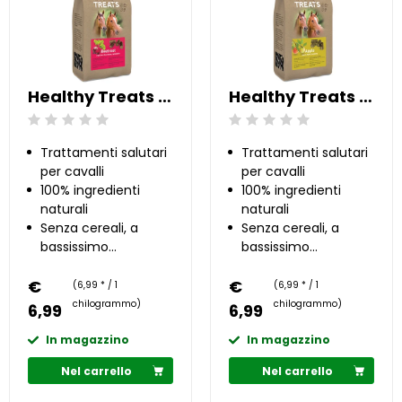
Healthy Treats - Barbabietola 1 kg
Healthy Treats - Mela 1 kg
Beoordeling: 0/5
Beoordeling: 0/5
Trattamenti salutari
Trattamenti salutari
per cavalli
per cavalli
100% ingredienti
100% ingredienti
naturali
naturali
Senza cereali, a
Senza cereali, a
bassissimo
bassissimo
contenuto di
contenuto di
€
zucchero
€
zucchero
(6,99 * / 1
(6,99 * / 1
chilogrammo)
chilogrammo)
6,99
6,99
In magazzino
In magazzino
Nel carrello
Nel carrello