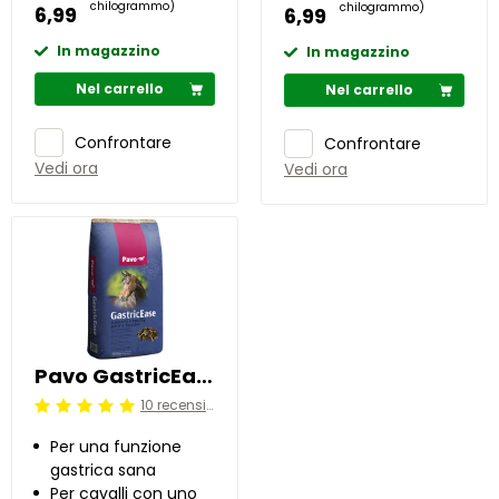
chilogrammo)
chilogrammo)
6,99
6,99
In magazzino
In magazzino
Nel carrello
Nel carrello
Confrontare
Confrontare
Vedi ora
Vedi ora
Pavo GastricEase 15 kg
10 recensioni
Beoordeling: 5/5
Per una funzione
gastrica sana
Per cavalli con uno