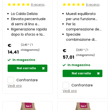
8 recensioni
6 recensioni
Beoordeling: 5/5
Beoordeling: 5/5
La Calda Delizia
Muesli equilibrato
Elevata percentuale
per una funzione
di semi di lino e
intestinale stabile
Per la
crusca
Rigenerazione rapida
compensazione dei
dopo lo sforzo e la
disturbi digestivi
Speciale
malattia
cronici nell'intestino
combinazione di
€
crasso
pre- e probiotici
(2,40 * / 1
€
chilogrammo)
(3,80 * / 1
14,41
chilogrammo)
57,01
In magazzino
In magazzino
Nel carrello
Nel carrello
Confrontare
Confrontare
Vedi ora
Vedi ora