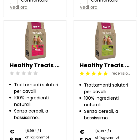
Vedi ora
Vedi ora
Healthy Treats - Barbabietola 1 kg
Healthy Treats - Ortica 1 kg
1 recensioni
Beoordeling: 0/5
Beoordeling: 5/5
Trattamenti salutari
Trattamenti salutari
per cavalli
per cavalli
100% ingredienti
100% ingredienti
naturali
naturali
Senza cereali, a
Senza cereali, a
bassissimo
bassissimo
contenuto di
contenuto di
€
zucchero
€
zucchero
(6,99 * / 1
(6,99 * / 1
chilogrammo)
chilogrammo)
6,99