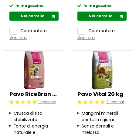
In magazzino
In magazzino
Nel carrello
Nel carrello
Confrontare
Confrontare
Vedi ora
Vedi ora
Pavo RiceBran 20 kg
Pavo Vital 20 kg
1 recensioni
21 recensioni
Beoordeling: 5/5
Beoordeling: 5/5
Crusca di riso
Mangimi minerali
stabilizzata
per tutti i giorni
Fonte di energia
Senza cereali e
naturale e
melassa