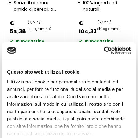
concentrata
Senza il comune
100% ingredienti
amido di cereali, a
naturali
basso contenuto di
€
zuccheri
€
(2,72 * / 1
(5,22 * / 1
chilogrammo)
chilogrammo)
54,38
104,33
In magazzino
In magazzino
Nel carrello
Nel carrello
Confrontare
Confrontare
Questo sito web utilizza i cookie
Vedi ora
Vedi ora
Utilizziamo i cookie per personalizzare contenuti ed
annunci, per fornire funzionalità dei social media e per
analizzare il nostro traffico. Condividiamo inoltre
informazioni sul modo in cui utilizza il nostro sito con i
nostri partner che si occupano di analisi dei dati web,
pubblicità e social media, i quali potrebbero combinarle
con altre informazioni che ha fornito loro o che hanno
Pavo DailyPlus 12 kg
Pavo Vital 8 kg
raccolto dal suo utilizzo dei loro servizi.