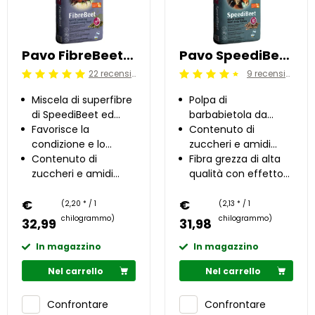
Pavo FibreBeet 15 kg
Pavo SpeediBeet 15 kg
22 recensioni
9 recensioni
Beoordeling: 5/5
Beoordeling: 4.5/5
Miscela di superfibre
Polpa di
di SpeediBeet ed
barbabietola da
erba medica
Favorisce la
zucchero con breve
Contenuto di
condizione e lo
tempo di ammollo
zuccheri e amidi
sviluppo muscolare
Contenuto di
molto basso
Fibra grezza di alta
zuccheri e amidi
qualità con effetto
molto basso
prebiotico
€
€
(2,20 * / 1
(2,13 * / 1
chilogrammo)
chilogrammo)
32,99
31,98
In magazzino
In magazzino
Nel carrello
Nel carrello
Confrontare
Confrontare