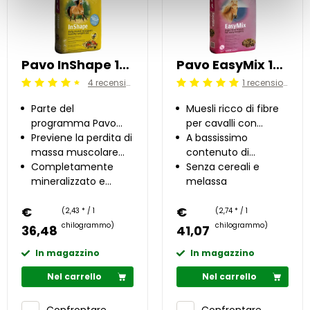
Pavo InShape 15 kg
Pavo EasyMix 15 kg
4 recensioni
1 recensioni
Beoordeling: 4.5/5
Beoordeling: 5/5
Parte del
Muesli ricco di fibre
programma Pavo
per cavalli con
InShape
Previene la perdita di
alimentazione
A bassissimo
massa muscolare
leggera
contenuto di
durante il
Completamente
zuccheri e amidi
Senza cereali e
dimagrimento
mineralizzato e
melassa
vitaminizzato
€
€
(2,43 * / 1
(2,74 * / 1
chilogrammo)
chilogrammo)
36,48
41,07
In magazzino
In magazzino
Nel carrello
Nel carrello
Confrontare
Confrontare