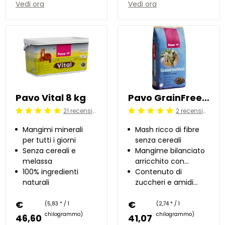
Vedi ora
Vedi ora
Pavo Vital 8 kg
Pavo GrainFreeMash 15 kg
21 recensioni
2 recensioni
Beoordeling: 5/5
Beoordeling: 5/5
Mangimi minerali
Mash ricco di fibre
per tutti i giorni
senza cereali
Senza cereali e
Mangime bilanciato
melassa
arricchito con
100% ingredienti
vitamine
Contenuto di
naturali
zuccheri e amidi
molto basso
€
€
(5,83 * / 1
(2,74 * / 1
chilogrammo)
chilogrammo)
46,60
41,07