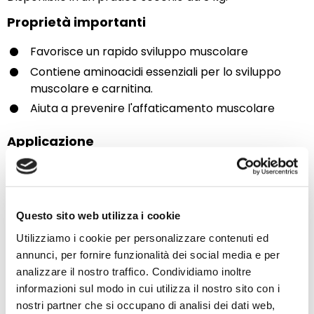
Proprietà importanti
Favorisce un rapido sviluppo muscolare
Contiene aminoacidi essenziali per lo sviluppo
muscolare e carnitina.
Aiuta a prevenire l'affaticamento muscolare
Applicazione
Per i cavalli che necessitano di un supporto per lo
sviluppo muscolare
Per cavalli giovani che hanno appena iniziato
Questo sito web utilizza i cookie
l'addestramento
Utilizziamo i cookie per personalizzare contenuti ed
Per i cavalli sportivi dopo un periodo di riposo
annunci, per fornire funzionalità dei social media e per
analizzare il nostro traffico. Condividiamo inoltre
informazioni sul modo in cui utilizza il nostro sito con i
nostri partner che si occupano di analisi dei dati web,