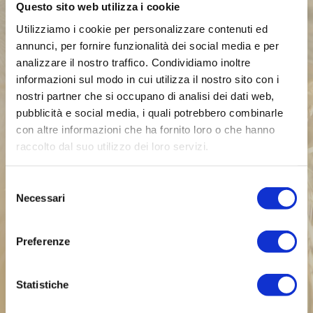
buona alternativa.
Care4Life
è un muesli
Questo sito web utilizza i cookie
senza cereali e melassa con erbe. Se
Utilizziamo i cookie per personalizzare contenuti ed
lavorate ancora intensamente con il
annunci, per fornire funzionalità dei social media e per
vostro cavallo o pony, vi consigliamo
analizzare il nostro traffico. Condividiamo inoltre
Pavo Nature's Best.
Si tratta di un muesli
informazioni sul modo in cui utilizza il nostro sito con i
di base ricco di struttura con un basso
nostri partner che si occupano di analisi dei dati web,
contenuto di zuccheri e amido.
Pavo
pubblicità e social media, i quali potrebbero combinarle
18Plus
è adatto a cavalli e pony anziani.
con altre informazioni che ha fornito loro o che hanno
Pavo 18Plus
è un muesli con fibre
raccolto dal suo utilizzo dei loro servizi.
facilmente digeribili e un contenuto di
zuccheri/amidi adatto ai cavalli anziani.
Suggerimento: in aggiunta al foraggio
Selezione
Necessari
grezzo, è possibile somministrare anche
del
polpa di barbabietola, come la
Pavo
consenso
SpeediBeet,
se si desidera un apporto
Preferenze
energetico supplementare a basso
contenuto di zuccheri e amido.
Statistiche