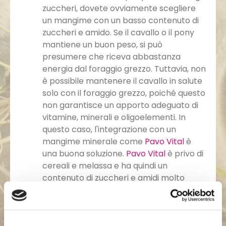
zuccheri, dovete ovviamente scegliere
un mangime con un basso contenuto di
zuccheri e amido. Se il cavallo o il pony
mantiene un buon peso, si può
presumere che riceva abbastanza
energia dal foraggio grezzo. Tuttavia, non
è possibile mantenere il cavallo in salute
solo con il foraggio grezzo, poiché questo
non garantisce un apporto adeguato di
vitamine, minerali e oligoelementi. In
questo caso, l'integrazione con un
mangime minerale come
Pavo Vital
è
una buona soluzione.
Pavo Vital
è privo di
cereali e melassa e ha quindi un
contenuto di zuccheri e amidi molto
basso.
Il vostro cavallo o pony ha bisogno di più
energia? Allora
Pavo Care4Life
è una