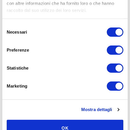
con altre informazioni che ha fornito loro o che hanno
In magazzino
In magazzino
raccolto dal suo utilizzo dei loro servizi.
Nel carrello
Nel carrello
Selezione
Confrontare
Confrontare
Necessari
del
Vedi ora
Vedi ora
consenso
Preferenze
Statistiche
Marketing
Pavo DailyFit 13 kg
11 recensioni
Beoordeling: 5/5
1 bricchetto =
Mostra dettagli
fabbisogno
giornaliero di
Con erbe e fiori
vitamine e
benefici per la
OK