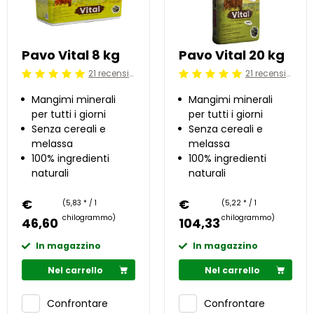
Pavo Vital 8 kg
Pavo Vital 20 kg
21 recensioni
21 recensioni
Beoordeling: 5/5
Beoordeling: 5/5
Mangimi minerali
Mangimi minerali
per tutti i giorni
per tutti i giorni
Senza cereali e
Senza cereali e
melassa
melassa
100% ingredienti
100% ingredienti
naturali
naturali
€
€
(5,83 * / 1
(5,22 * / 1
chilogrammo)
chilogrammo)
46,60
104,33
In magazzino
In magazzino
Nel carrello
Nel carrello
Confrontare
Confrontare