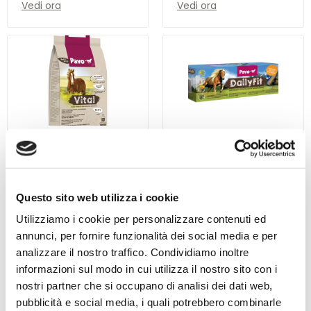
Vedi ora
Vedi ora
Pavo Vital 8 kg
Pavo DailyFit 4.5 kg
21 recensioni
11 recensioni
Beoordeling: 5/5
Beoordeling: 5/5
Mangimi minerali
1 bricchetto =
per tutti i giorni
fabbisogno
Questo sito web utilizza i cookie
Senza cereali e
giornaliero di
Con erbe e fiori
Utilizziamo i cookie per personalizzare contenuti ed
melassa
vitamine e
benefici per la
annunci, per fornire funzionalità dei social media e per
100% ingredienti
oligoelementi
salute
Tutto l'anno per tutti
naturali
i cavalli
analizzare il nostro traffico. Condividiamo inoltre
informazioni sul modo in cui utilizza il nostro sito con i
€
€
(5,48 * / 1
(6,22 * / 1
nostri partner che si occupano di analisi dei dati web,
chilogrammo)
chilogrammo)
43,83
27,99
pubblicità e social media, i quali potrebbero combinarle