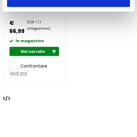
oligoelementi
salute
Tutto l'anno per tutti
i cavalli
€
(5,15 * / 1
chilogrammo)
66,99
In magazzino
Nel carrello
Confrontare
Vedi ora
1 / 1