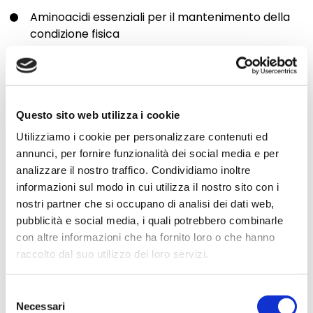
Aminoacidi essenziali per il mantenimento della
condizione fisica
Contenuto di zucchero/amido adattato alle
esigenze dei cavalli anziani
Ulteriori acidi grassi omega 3 e 6
Rapporto calcio/fosforo corretto
Questo sito web utilizza i cookie
Antiossidanti per rafforzare il sistema immunitario
Utilizziamo i cookie per personalizzare contenuti ed
Vitamine e minerali aggiuntivi
annunci, per fornire funzionalità dei social media e per
Adatto anche a cavalli con problemi dentali
analizzare il nostro traffico. Condividiamo inoltre
informazioni sul modo in cui utilizza il nostro sito con i
Può essere somministrato sia a secco che in
nostri partner che si occupano di analisi dei dati web,
ammollo.
pubblicità e social media, i quali potrebbero combinarle
con altre informazioni che ha fornito loro o che hanno
Applicazione
raccolto dal suo utilizzo dei loro servizi.
Per cavalli e pony con zoccoli malandati
Selezione
Necessari
del