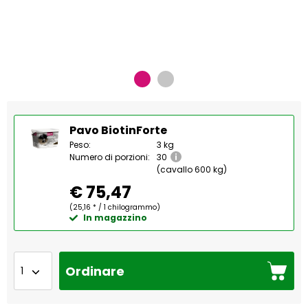
Pavo BiotinForte
Peso:
3 kg
Numero di porzioni:
30
(cavallo 600 kg)
€ 75,47
(25,16 * / 1 chilogrammo)
In magazzino
Ordinare