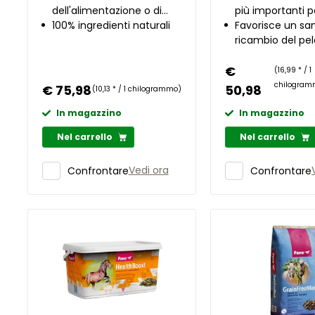
dell'alimentazione o di
più importanti pe
stress
100% ingredienti naturali
Favorisce un sa
ricambio del pel
€
(16,99 * / 1
chilogram
€ 75,98
50,98
(10,13 * / 1 chilogrammo)
In magazzino
In magazzino
Nel carrello
Nel carrello
Vedi ora
Confrontare
Confrontare