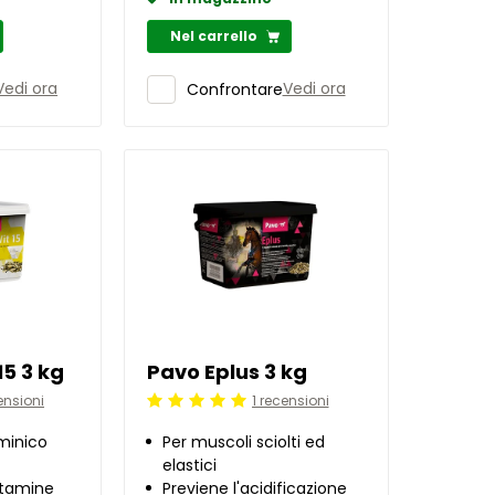
Nel carrello
Vedi ora
Vedi ora
Confrontare
15 3 kg
Pavo Eplus 3 kg
ensioni
1 recensioni
Beoordeling: 5/5
aminico
Per muscoli sciolti ed
elastici
itamine
Previene l'acidificazione