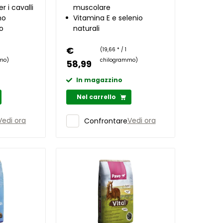
r i cavalli
muscolare
no
Vitamina E e selenio
o
naturali
€
(19,66 * / 1
mo)
chilogrammo)
58,99
In magazzino
Nel carrello
Vedi ora
Vedi ora
Confrontare