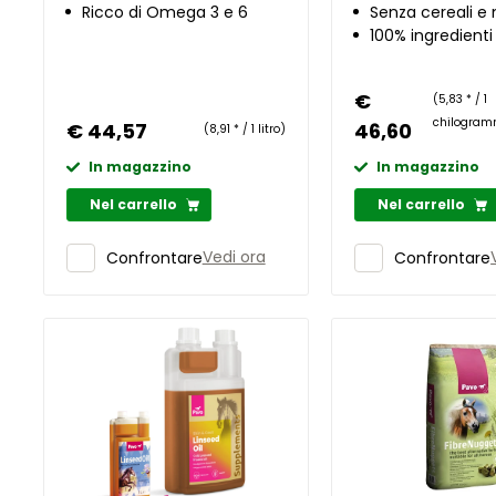
Ricco di Omega 3 e 6
Senza cereali e
100% ingredienti
€
(5,83 * / 1
chilogram
€ 44,57
46,60
(8,91 * / 1 litro)
In magazzino
In magazzino
Nel carrello
Nel carrello
Vedi ora
Confrontare
Confrontare