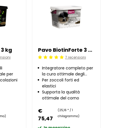
 3 kg
Pavo BiotinForte 3 kg
ensioni
7 recensioni
Beoordeling: 5/5
li
Integratore completo per
ale per
la cura ottimale degli
icolazioni
zoccoli
Per zoccoli forti ed
e
elastici
Supporta la qualità
ottimale del corno
€
(25,16 * / 1
mmo)
chilogrammo)
75,47
In magazzino