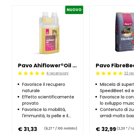
NUOVO
Pavo Ahiflower®Oil 0.5 l
Pavo FibreBee
4 recensioni
22 re
Beoordeling: 5/5
Beoordeling: 5/5
Favorisce il recupero
Miscela di superf
naturale
SpeediBeet ed 
Effetto scientificamente
medica
Favorisce la con
provato
lo sviluppo mus
Favorisce la mobilità,
Contenuto di zu
l'immunità, la pelle e il
amidi molto ba
mantello
€ 31,33
€ 32,99
(6,27 * / 100 millilitri)
(2,20 * / 