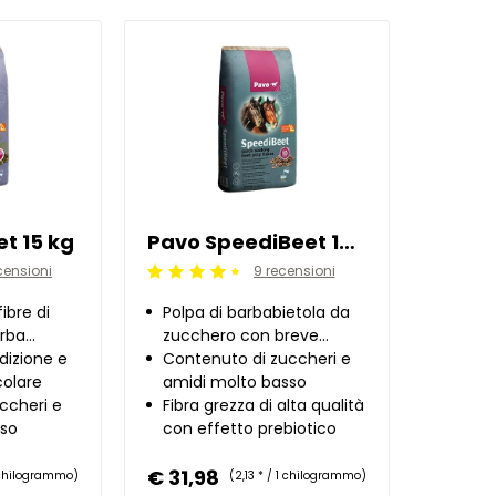
t 15 kg
Pavo SpeediBeet 15 kg
censioni
9 recensioni
Beoordeling: 4.5/5
ibre di
Polpa di barbabietola da
erba
zucchero con breve
dizione e
tempo di ammollo
Contenuto di zuccheri e
colare
amidi molto basso
ccheri e
Fibra grezza di alta qualità
sso
con effetto prebiotico
€ 31,98
1 chilogrammo)
(2,13 * / 1 chilogrammo)