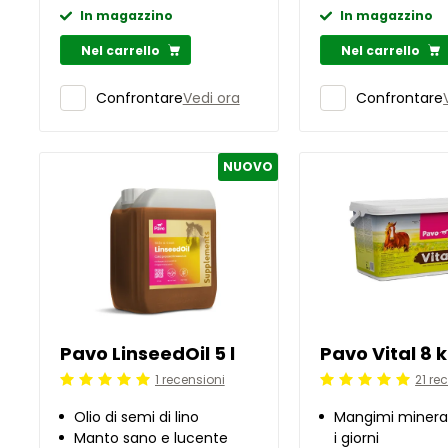
In magazzino
In magazzino
Nel carrello
Nel carrello
Vedi ora
Confrontare
Confrontare
NUOVO
Pavo LinseedOil 5 l
Pavo Vital 8 
1 recensioni
21 re
Beoordeling: 5/5
Beoordeling: 5/5
Olio di semi di lino
Mangimi minerali
Manto sano e lucente
i giorni