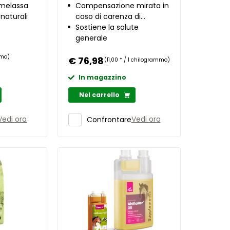
 melassa
Compensazione mirata in
 naturali
caso di carenza di
proteine
Sostiene la salute
generale
mo)
€ 76,98
(11,00 * / 1 chilogrammo)
In magazzino
Nel carrello
Vedi ora
Vedi ora
Confrontare