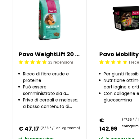
Pavo WeightLift 20 kg
Pavo Mobility
33 recensioni
1 rec
Beoordeling: 5/5
Beoordeling: 5/5
Ricco di fibre crude e
Per giunti flessibi
proteine
Nutrizione ottim
Può essere
cartilagine e art
somministrato sia a
Con collagene 
secco che in ammollo
Privo di cereali e melassa,
glucosamina
a basso contenuto di
zuccheri
€
(47,66 * / 1
chilogra
€ 47,17
142,99
(2,36 * / 1 chilogrammo)
In magazzino
In magazzino