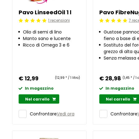
Pavo LinseedOil 1 l
1 recensioni
7 rec
Beoordeling: 5/5
Beoordeling: 5/5
Olio di semi di lino
Gustose pannoc
Manto sano e lucente
fieno a base di 
Ricco di Omega 3 e 6
alpina ed erbe a
Sostituto del fo
grezzo di alta qu
Senza melassa e
€ 12,99
€ 28,98
(12,99 * / 1 litro)
(1,45 * / 
In magazzino
In magazzino
Nel carrello
Nel carrello
Vedi ora
Confrontare
Confrontare