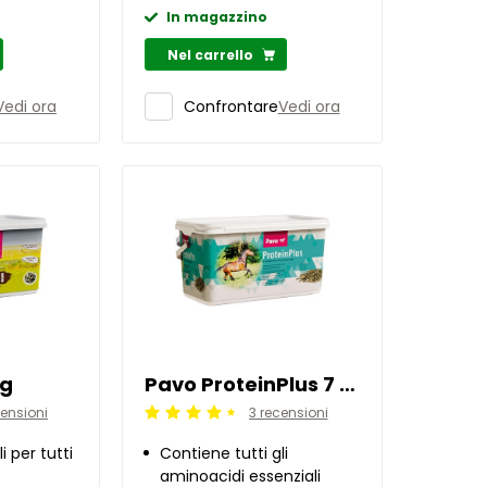
In magazzino
Nel carrello
Vedi ora
Vedi ora
Confrontare
kg
Pavo ProteinPlus 7 kg
censioni
3 recensioni
Beoordeling: 4.5/5
 per tutti
Contiene tutti gli
aminoacidi essenziali