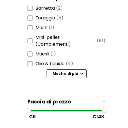
Barretta
(2)
Foraggio
(5)
Mash
(1)
Mini-pellet
(10)
(Complementi)
Muesli
(1)
Olio & Liquido
(4)
Mostra di più
Fascia di prezzo
€6
€143