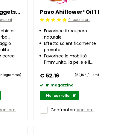
Pavo FibreNuggets 20 kg
Pavo Ahiflower®Oil 1 l
ensioni
4 recensioni
Beoordeling: 5/5
chie di
Favorisce il recupero
erba
naturale
lpine
raggio
Effetto scientificamente
alità
provato
 cereali
Favorisce la mobilità,
l'immunità, la pelle e il
mantello
€ 52,16
1 chilogrammo)
(52,16 * / 1 litro)
In magazzino
Nel carrello
Vedi ora
Vedi ora
Confrontare