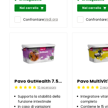
Nel carrello
Nel carrello
Vedi ora
Confrontare
Confrontare
Pavo GutHealth 7.5 kg
Pavo MultiVit
10 recensioni
2 rec
Beoordeling: 5/5
Beoordeling: 5/5
Supporta la stabilità della
Integratore vit
funzione intestinale
completo
In caso di variazioni
Contiene le 15 v