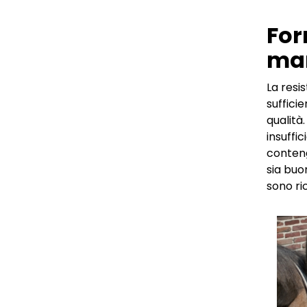
For
man
La resi
suffici
qualità
insuffi
conteng
sia buon
sono ri