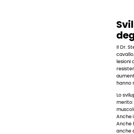
Svi
deg
Il Dr. 
cavallo
lesioni
resiste
aumentar
hanno m
Lo svilu
merito: 
muscola
Anche i
Anche l
anche q