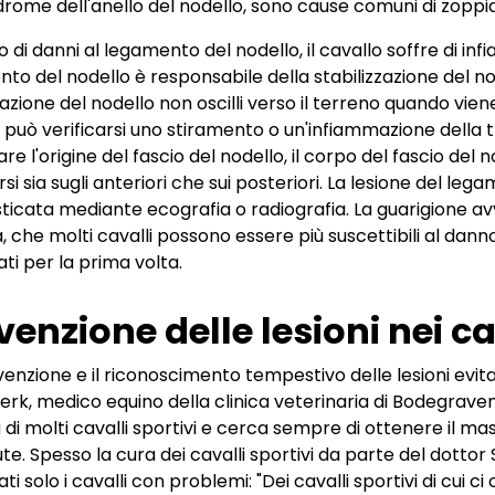
ndrome dell'anello del nodello, sono cause comuni di zoppia
o di danni al legamento del nodello, il cavallo soffre di in
to del nodello è responsabile della stabilizzazione del no
olazione del nodello non oscilli verso il terreno quando vien
 può verificarsi uno stiramento o un'infiammazione della 
re l'origine del fascio del nodello, il corpo del fascio del 
rsi sia sugli anteriori che sui posteriori. La lesione del le
ticata mediante ecografia o radiografia. La guarigione avvi
a, che molti cavalli possono essere più suscettibili al dan
i per la prima volta.
venzione delle lesioni nei ca
venzione e il riconoscimento tempestivo delle lesioni evit
erk, medico equino della clinica veterinaria di Bodegraven. I
di molti cavalli sportivi e cerca sempre di ottenere il ma
ute. Spesso la cura dei cavalli sportivi da parte del dott
i solo i cavalli con problemi: "Dei cavalli sportivi di cui c