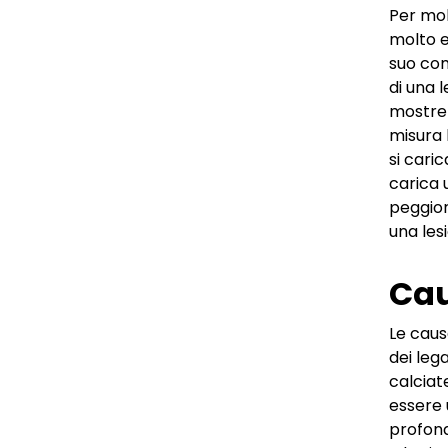
Per mol
molto e
suo com
di una 
mostrer
misura 
si cari
carica 
peggior
una les
Cau
Le caus
dei lega
calciat
essere 
profond