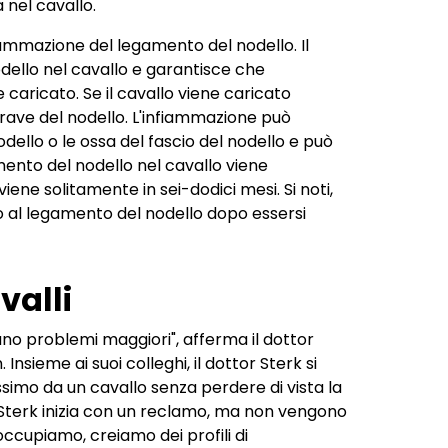
 nel cavallo.
fiammazione del legamento del nodello. Il
dello nel cavallo e garantisce che
e caricato. Se il cavallo viene caricato
trave del nodello. L'infiammazione può
nodello o le ossa del fascio del nodello e può
gamento del nodello nel cavallo viene
ene solitamente in sei-dodici mesi. Si noti,
no al legamento del nodello dopo essersi
valli
ano problemi maggiori", afferma il dottor
nsieme ai suoi colleghi, il dottor Sterk si
ssimo da un cavallo senza perdere di vista la
or Sterk inizia con un reclamo, ma non vengono
i occupiamo, creiamo dei profili di