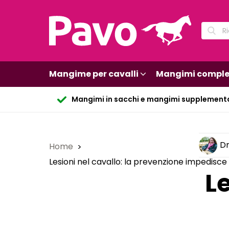
Mangime per cavalli
Mangimi comple
Mangimi in sacchi e mangimi supplement
Dr
Home
Lesioni nel cavallo: la prevenzione impedisc
L