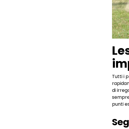
Les
im
Tutti i
rapidam
di irreg
sempre 
punti e
Seg