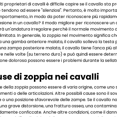
ti proprietari di cavalli è difficile capire se il cavallo st
 tendono ad essere "silenziosi". Pertanto, è molto importa
portamento, in modo da poter riconoscere più rapidamente 
lesione in un cavallo? Il modo migliore per riconoscere un d
à un'andatura irregolare perché il normale movimento di un
limitata. In generale, la zoppia nel movimento significa c
ca una gamba anteriore malata, il cavallo solleva la testa 
una zampa posteriore malata, il cavallo tiene l'anca più al
e nelle volte (su terreno duro) e può quindi essere deter
ione dolorosa possono essere i problemi durante la sellat
se di zoppia nei cavalli
e della zoppia possono essere di varia origine, come uno
menti o delle articolazioni. Altre possibili cause sono il so
e o una posizione sfavorevole delle zampe. Se il cavallo 
una grave distorsione, una frattura ossea, una contaminaz
amente conficcate. Anche altre condizioni, come il danno a