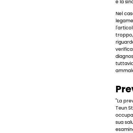
e la si
Nel cas
legamen
l'artic
troppo,
riguarda
verifica
diagnos
tuttavi
ammalat
Pre
"La pre
Teun St
occupa 
sua sal
esaminat