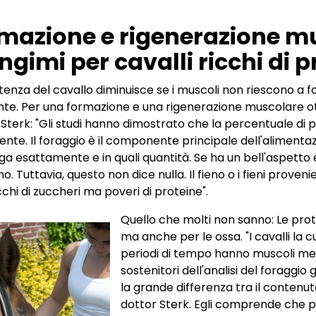
mazione e rigenerazione m
gimi per cavalli ricchi di p
stenza del cavallo diminuisce se i muscoli non riescono a 
ente. Per una formazione e una rigenerazione muscolare ott
. Sterk: "Gli studi hanno dimostrato che la percentuale di p
ciente. Il foraggio è il componente principale dell'aliment
a esattamente e in quali quantità. Se ha un bell'aspetto
o. Tuttavia, questo non dice nulla. Il fieno o i fieni proven
cchi di zuccheri ma poveri di proteine".
Quello che molti non sanno: Le prot
ma anche per le ossa. "I cavalli la c
periodi di tempo hanno muscoli men
sostenitori dell'analisi del foraggi
la grande differenza tra il contenut
dottor Sterk. Egli comprende che pe