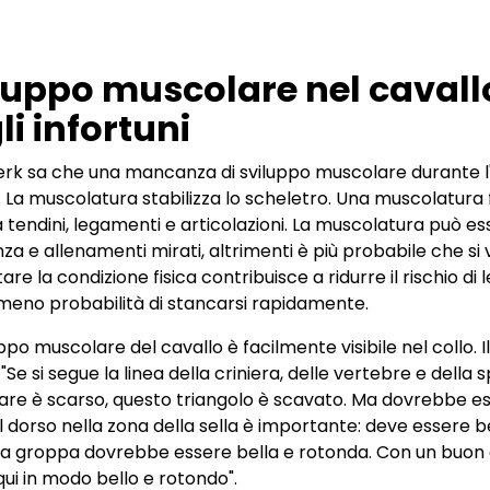
luppo muscolare nel cavall
li infortuni
Sterk sa che una mancanza di sviluppo muscolare durante 
. La muscolatura stabilizza lo scheletro. Una muscolatura f
 a tendini, legamenti e articolazioni. La muscolatura può e
nza e allenamenti mirati, altrimenti è più probabile che si 
e la condizione fisica contribuisce a ridurre il rischio di l
eno probabilità di stancarsi rapidamente.
ppo muscolare del cavallo è facilmente visibile nel collo. Il
"Se si segue la linea della criniera, delle vertebre e della s
re è scarso, questo triangolo è scavato. Ma dovrebbe es
l dorso nella zona della sella è importante: deve essere b
a groppa dovrebbe essere bella e rotonda. Con un buon a
ui in modo bello e rotondo".