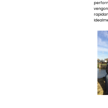
perform
vengono
rapidam
Idealme