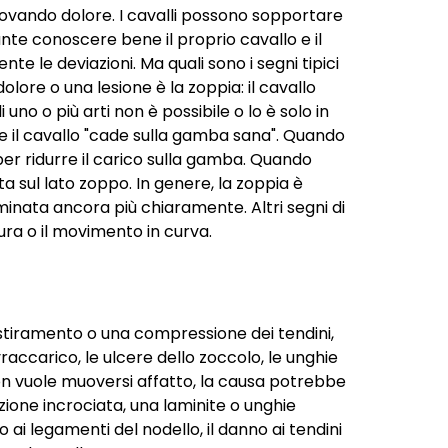
a provando dolore. I cavalli possono sopportare
nte conoscere bene il proprio cavallo e il
le deviazioni. Ma quali sono i segni tipici
olore o una lesione è la zoppia: il cavallo
o o più arti non è possibile o lo è solo in
he il cavallo "cade sulla gamba sana". Quando
per ridurre il carico sulla gamba. Quando
ta sul lato zoppo. In genere, la zoppia è
minata ancora più chiaramente. Altri segni di
ura o il movimento in curva.
 stiramento o una compressione dei tendini,
vraccarico, le ulcere dello zoccolo, le unghie
non vuole muoversi affatto, la causa potrebbe
ione incrociata, una laminite o unghie
i legamenti del nodello, il danno ai tendini