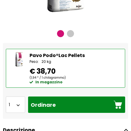
Pavo Podo®Lac Pellets
Peso:
20 kg
€ 38,70
(1,94 * / 1 chilogrammo)
In magazzino
Ordinare
Descrizione