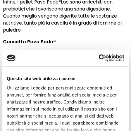
Infine, i pellet Pavo Podo®Lac sono arricchiti con
prebiotici che favoriscono una sana digestione.
Quanto meglio vengono digerite tutte le sostanze
nutritive, tanto più la cavalla è in grado di fornirne al
puledro.
Concetto Pavo Podo®
Pavo ha sempre fatto molte ricerche
sull'alimentazione ideale per il mondo dell'allevamento
e da qui è stato sviluppato il concetto di Pavo Podo®. Il
concetto Podo® è un complesso di minerali unico nel
Questo sito web utilizza i cookie
suo genere che, come è scientificamente dimostrato,
riduce del 50% la probabilità di sviluppare OC(D) nei
Utilizziamo i cookie per personalizzare contenuti ed
cavalli giovani. Anche se il puledro non è ancora nato,
annunci, per fornire funzionalità dei social media e per
il concetto Podo® fornirà al puledro in crescita tutti i
analizzare il nostro traffico. Condividiamo inoltre
nutrienti necessari in questo periodo cruciale di
informazioni sul modo in cui utilizza il nostro sito con i
sviluppo delle ossa e delle articolazioni. Cliccare qui
nostri partner che si occupano di analisi dei dati web,
per saperne di più sul concetto Podo®.
pubblicità e social media, i quali potrebbero combinarle
con altre informazioni che ha fornito loro o che hanno