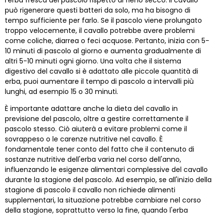
l'erba fresca del pascolo rispetto al fieno secco. Il cavallo
può rigenerare questi batteri da solo, ma ha bisogno di
tempo sufficiente per farlo. Se il pascolo viene prolungato
troppo velocemente, il cavallo potrebbe avere problemi
come coliche, diarrea o feci acquose. Pertanto, inizia con 5-
10 minuti di pascolo al giorno e aumenta gradualmente di
altri 5-10 minuti ogni giorno. Una volta che il sistema
digestivo del cavallo si è adattato alle piccole quantità di
erba, puoi aumentare il tempo di pascolo a intervalli più
lunghi, ad esempio 15 o 30 minuti.
È importante adattare anche la dieta del cavallo in
previsione del pascolo, oltre a gestire correttamente il
pascolo stesso. Ciò aiuterà a evitare problemi come il
sovrappeso o le carenze nutritive nel cavallo. È
fondamentale tener conto del fatto che il contenuto di
sostanze nutritive dell'erba varia nel corso dell'anno,
influenzando le esigenze alimentari complessive del cavallo
durante la stagione del pascolo. Ad esempio, se all'inizio della
stagione di pascolo il cavallo non richiede alimenti
supplementari, la situazione potrebbe cambiare nel corso
della stagione, soprattutto verso la fine, quando l'erba