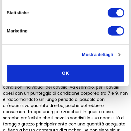
piccoli o con un numero eccessivo di cavalli per pascolo, i
pascoli verdi e rigogliosi vengano brucati rapidamente, per
Statistiche
cui il pascolo di tipo A può trasformarsi anche in un pascolo
di tipo B e nel corso della stagione di pascolo diventa
necessaria un'alimentazione supplementare.
Marketing
Durata del soggiorno al pascolo:
I cavalli al pascolo sono felici e pertanto è importante
Mostra dettagli
massimizzare il loro tempo trascorso al pascolo,
permettendo loro di godere di questa piacevole attività per il
maggior tempo possibile. Il pascolo non solo tiene il cavallo
OK
occupato, ma gli fornisce anche una sensazione di sazietà
naturale. È consigliabile adattare la quantità di pascolo alle
condizioni individuali del cavallo. Ad esempio, per i cavalli
obesi con un punteggio di condizione corporea tra 7 e 9, non
è raccomandato un lungo periodo di pascolo con
un'eccessiva quantità di erba, poiché potrebbero
consumare troppa energia e zuccheri. In questo caso,
sarebbe preferibile che il cavallo soddisfi la sua necessità di
foraggio grezzo principalmente con una quantità adeguata
di fieno a basso contenuto di zuccheri. Se non siete sicuri