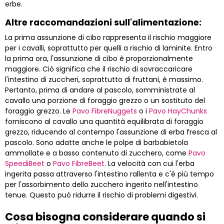
erbe.
Altre raccomandazioni sull'alimentazione:
La prima assunzione di cibo rappresenta il rischio maggiore
per i cavalli, soprattutto per quelli a rischio di laminite. Entro
la prima ora, l'assunzione di cibo è proporzionalmente
maggiore. Ciò significa che il rischio di sovraccaricare
l'intestino di zuccheri, soprattutto di fruttani, è massimo.
Pertanto, prima di andare al pascolo, somministrate al
cavallo una porzione di foraggio grezzo o un sostituto del
foraggio grezzo. Le
Pavo FibreNuggets
o i
Pavo HayChunks
forniscono al cavallo una quantità equilibrata di foraggio
grezzo, riducendo al contempo l'assunzione di erba fresca al
pascolo. Sono adatte anche le polpe di barbabietola
ammollate e a basso contenuto di zucchero, come
Pavo
SpeediBeet
o
Pavo FibreBeet
. La velocità con cui l'erba
ingerita passa attraverso l'intestino rallenta e c'è più tempo
per l'assorbimento dello zucchero ingerito nell'intestino
tenue. Questo può ridurre il rischio di problemi digestivi.
Cosa bisogna considerare quando si