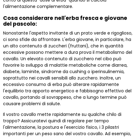
conto di questa "dose di erba" quando si calcola
l'alimentazione complementare.
Cosa considerare nell'erba fresca e giovane
del pascolo:
Nonostante l'aspetto invitante di un prato verde e rigoglioso,
ci sono sfide da affrontare. L'erba giovane, in particolare, ha
un alto contenuto di zuccheri (fruttani), che in quantità
eccessive possono mettere a dura prova il metabolismo del
cavallo. Un elevato contenuto di zucchero nel cibo può
favorire lo sviluppo di malattie metaboliche come diarrea,
diabete, laminite, sindrome da cushing o iperinsulinemia,
soprattutto nei cavalli sensibili allo zucchero. Inoltre, un
eccessivo consumo di erba può alterare rapidamente
l'equilibrio tra apporto energetico e fabbisogno effettivo del
cavallo, portando al sovrappeso, che a lungo termine può
causare problemi di salute.
Il vostro cavallo mette rapidamente su qualche chilo di
troppo? Assicuratevi quindi di regolare per tempo
l'alimentazione, la postura e l'esercizio fisico, i 3 pilastri
importanti per un peso sano del vostro cavallo. Ad esempio,