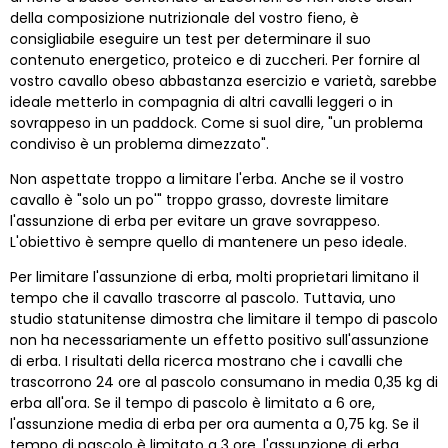
della composizione nutrizionale del vostro fieno, è
consigliabile eseguire un test per determinare il suo
contenuto energetico, proteico e di zuccheri. Per fornire al
vostro cavallo obeso abbastanza esercizio e varietà, sarebbe
ideale metterlo in compagnia di altri cavalli leggeri o in
sovrappeso in un paddock. Come si suol dire, "un problema
condiviso è un problema dimezzato".
Non aspettate troppo a limitare l'erba. Anche se il vostro
cavallo è "solo un po'" troppo grasso, dovreste limitare
l'assunzione di erba per evitare un grave sovrappeso.
L'obiettivo è sempre quello di mantenere un peso ideale.
Per limitare l'assunzione di erba, molti proprietari limitano il
tempo che il cavallo trascorre al pascolo. Tuttavia, uno
studio statunitense dimostra che limitare il tempo di pascolo
non ha necessariamente un effetto positivo sull'assunzione
di erba. I risultati della ricerca mostrano che i cavalli che
trascorrono 24 ore al pascolo consumano in media 0,35 kg di
erba all'ora. Se il tempo di pascolo è limitato a 6 ore,
l'assunzione media di erba per ora aumenta a 0,75 kg. Se il
tempo di pascolo è limitato a 3 ore, l'assunzione di erba