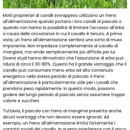
Molti proprietari di cavalli sovrappeso utilizzano un freno
all'alimentazione quando portano i loro cavalli al pascolo o
quando non hanno la possibilità di limitare l'accesso all'erba
a causa delle circostanze in cui il cavallo è tenuto. A prima
vista, un freno all'alimentazione sembra una sorta di muso
imponente. Non impedisce completamente al cavallo di
mangiare, ma rende semplicemente più difficile per lui.
Diversi studi hanno dimostrato che l'assunzione di erba può
ridursi di circa il 30-80%. Questo ha il grande vantaggio che il
cavallo può consumare meno erba ad alto contenuto
energetico nello stesso periodo di pascolo. Il freno
all'alimentazione è particolarmente utile per i cavalli che
prendono peso rapidamente. In questo modo, possono
godere del lungo periodo di pascolo senza assumere troppe
calorie e zuccheri.
Tuttavia, il pascolo con freno al mangime presenta anche
alcuni svantaggi che non devono essere ignorati. Ad
esempio, un freno all'alimentazione limita fortemente i
contatti sociali del cavallo, in quanto interferisce con il gioco