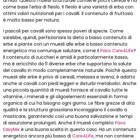
amido. Questo muesli strutturale contiene pochi cereali e ha
come base l'erba di fleolo. Il fleolo è una varietà di erba con
ottimi valori nutrizionali per i cavalli. Il contenuto di fruttosio
è molto basso per natura.
I pascoli per cavalli sono spesso poveri di specie. Come
sarebbe, quindi, perfezionare la dieta a basso contenuto di
erbe e piante con un muesli alle erbe a basso contenuto
energetico ma comunque salutare, come il
Pavo Care4Life
?
Il contenuto di zuccheri e amidi è particolarmente basso,
ma è arricchito da 11 diverse erbe che supportano la salute
del cavallo in modo completamente naturale. Poiché questo
muesli alle erbe è privo di cereali, melassa e avena, è adatto
anche ai cavalli con piedi leggeri e disturbi metabolici. Anche
una piccola quantità di muesli fornisce al cavallo tutte le
vitamine, i minerali e gli oligoelementi essenziali in forma
organica di cui ha bisogno ogni giorno. Le fibre grezze di alta
qualità e la struttura grossolana incoraggiano il cavallo a
masticare, garantendo così una buona salivazione e tempi
di assunzione prolungati. Anche il muesli completo
Pavo
EasyMix
è una buona scelta in questo caso. Ha un contenuto
energetico ancora più basso di
Care4Life
, ma non contiene