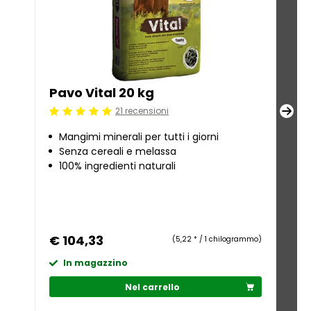
Pavo Vital 20 kg
Pa
21 recensioni
Beoordeling: 5/5
Beoo
Mangimi minerali per tutti i giorni
Po
Senza cereali e melassa
b
100% ingredienti naturali
Co
b
Fi
pr
€ 104,33
€ 3
(5,22 * / 1 chilogrammo)
In magazzino
I
Nel carrello