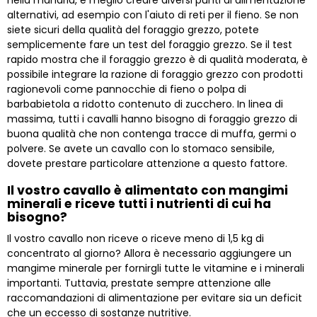
nella mandria, è meglio creare diversi punti di alimentazione
alternativi, ad esempio con l'aiuto di reti per il fieno. Se non
siete sicuri della qualità del foraggio grezzo, potete
semplicemente fare un test del foraggio grezzo. Se il test
rapido mostra che il foraggio grezzo è di qualità moderata, è
possibile integrare la razione di foraggio grezzo con prodotti
ragionevoli come pannocchie di fieno o polpa di
barbabietola a ridotto contenuto di zucchero. In linea di
massima, tutti i cavalli hanno bisogno di foraggio grezzo di
buona qualità che non contenga tracce di muffa, germi o
polvere. Se avete un cavallo con lo stomaco sensibile,
dovete prestare particolare attenzione a questo fattore.
Il vostro cavallo è alimentato con mangimi
minerali e riceve tutti i nutrienti di cui ha
bisogno?
Il vostro cavallo non riceve o riceve meno di 1,5 kg di
concentrato al giorno? Allora è necessario aggiungere un
mangime minerale per fornirgli tutte le vitamine e i minerali
importanti. Tuttavia, prestate sempre attenzione alle
raccomandazioni di alimentazione per evitare sia un deficit
che un eccesso di sostanze nutritive.