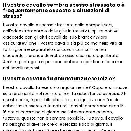
Il vostro cavallo sembra spesso stressato o è
frequentemente esposto a situazioni di
stress?
Il vostro cavallo è spesso stressato dalle competizioni,
dall'addestramento o dalle gite in trailer? Oppure non va
d'accordo con gli altri cavalli del suo branco? Allora
assicuratevi che il vostro cavallo sia più calmo nella vita di
tutti i giorni e separatelo dai cavalli con cui non va
d'accordo. Il branco dovrebbe essere sempre equilibrato.
Anche gli integratori possono aiutare a ripristinare la calma
nei cavalli nervosi.
Il vostro cavallo fa abbastanza esercizio?
Il vostro cavallo fa esercizio regolarmente? Oppure si muove
solo raramente nel recinto o non fa abbastanza esercizio? In
questo caso, è possibile che il tratto digestivo non faccia
abbastanza esercizio. In natura, i cavalli percorrono circa 15-
16 ore di cammino al giorno. Nell'allevamento odierno,
tuttavia, questo non è sempre possibile. Tuttavia, il cavallo
ha bisogno di diverse ore di esercizio fisico al giorno. Il
minimo assoluto è di 2 ore di esercizio al giorno. Questo