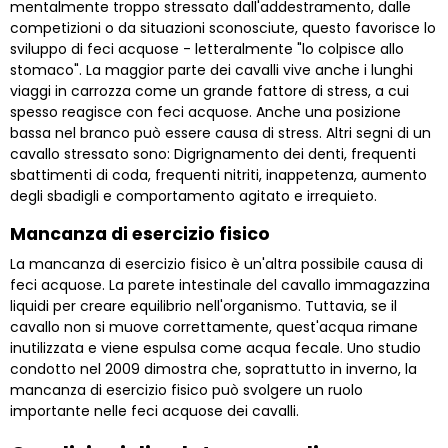
mentalmente troppo stressato dall'addestramento, dalle
competizioni o da situazioni sconosciute, questo favorisce lo
sviluppo di feci acquose - letteralmente "lo colpisce allo
stomaco". La maggior parte dei cavalli vive anche i lunghi
viaggi in carrozza come un grande fattore di stress, a cui
spesso reagisce con feci acquose. Anche una posizione
bassa nel branco può essere causa di stress. Altri segni di un
cavallo stressato sono: Digrignamento dei denti, frequenti
sbattimenti di coda, frequenti nitriti, inappetenza, aumento
degli sbadigli e comportamento agitato e irrequieto.
Mancanza di esercizio fisico
La mancanza di esercizio fisico è un'altra possibile causa di
feci acquose. La parete intestinale del cavallo immagazzina
liquidi per creare equilibrio nell'organismo. Tuttavia, se il
cavallo non si muove correttamente, quest'acqua rimane
inutilizzata e viene espulsa come acqua fecale. Uno studio
condotto nel 2009 dimostra che, soprattutto in inverno, la
mancanza di esercizio fisico può svolgere un ruolo
importante nelle feci acquose dei cavalli.