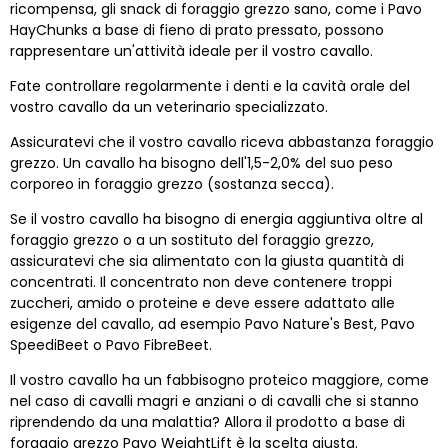
ricompensa, gli snack di foraggio grezzo sano, come i Pavo
HayChunks a base di fieno di prato pressato, possono
rappresentare un'attività ideale per il vostro cavallo.
Fate controllare regolarmente i denti e la cavità orale del
vostro cavallo da un veterinario specializzato.
Assicuratevi che il vostro cavallo riceva abbastanza foraggio
grezzo. Un cavallo ha bisogno dell'1,5-2,0% del suo peso
corporeo in foraggio grezzo (sostanza secca).
Se il vostro cavallo ha bisogno di energia aggiuntiva oltre al
foraggio grezzo o a un sostituto del foraggio grezzo,
assicuratevi che sia alimentato con la giusta quantità di
concentrati. Il concentrato non deve contenere troppi
zuccheri, amido o proteine e deve essere adattato alle
esigenze del cavallo, ad esempio Pavo Nature's Best, Pavo
SpeediBeet o Pavo FibreBeet.
Il vostro cavallo ha un fabbisogno proteico maggiore, come
nel caso di cavalli magri e anziani o di cavalli che si stanno
riprendendo da una malattia? Allora il prodotto a base di
foraggio grezzo Pavo WeightLift è la scelta giusta.