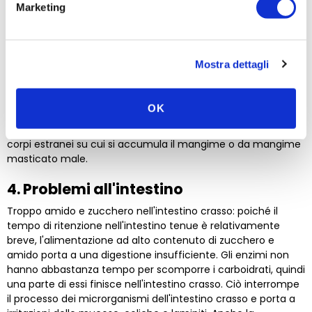
Marketing
che il cavallo non defeca per troppo tempo. Un cavallo sano
defeca regolarmente fino a 15 volte nelle 24 ore. La
stitichezza è accompagnata da dolore e il cavallo mostra
segni di colica. Anche la mancanza di esercizio fisico può
Mostra dettagli
portare a questo tipo di stitichezza. Se l'uscita dello stomaco
verso l'intestino tenue è bloccata, si verifica un disturbo dello
svuotamento gastrico. Lo svuotamento dello stomaco è
OK
ostacolato da una palla di cibo che si trova all'uscita dello
stomaco del cavallo. Può essere causato, ad esempio, da
corpi estranei su cui si accumula il mangime o da mangime
masticato male.
4. Problemi all'intestino
Troppo amido e zucchero nell'intestino crasso: poiché il
tempo di ritenzione nell'intestino tenue è relativamente
breve, l'alimentazione ad alto contenuto di zucchero e
amido porta a una digestione insufficiente. Gli enzimi non
hanno abbastanza tempo per scomporre i carboidrati, quindi
una parte di essi finisce nell'intestino crasso. Ciò interrompe
il processo dei microrganismi dell'intestino crasso e porta a