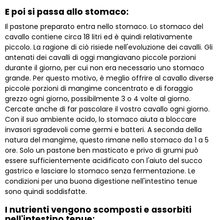
E poi si passa allo stomaco:
Il pastone preparato entra nello stomaco. Lo stomaco del
cavallo contiene circa 18 litri ed è quindi relativamente
piccolo. La ragione di ciò risiede nell'evoluzione dei cavalli. Gli
antenati dei cavalli di oggi mangiavano piccole porzioni
durante il giorno, per cui non era necessario uno stomaco
grande. Per questo motivo, è meglio offrire al cavallo diverse
piccole porzioni di mangime concentrato e di foraggio
grezzo ogni giorno, possibilmente 3 o 4 volte al giorno.
Cercate anche di far pascolare il vostro cavallo ogni giorno.
Con il suo ambiente acido, lo stomaco aiuta a bloccare
invasori sgradevoli come germi e batteri. A seconda della
natura del mangime, questo rimane nello stomaco da 1 a 5
ore. Solo un pastone ben masticato e privo di grumi può
essere sufficientemente acidificato con l'aiuto del succo
gastrico e lasciare lo stomaco senza fermentazione. Le
condizioni per una buona digestione nell'intestino tenue
sono quindi soddisfatte.
I nutrienti vengono scomposti e assorbiti
nell'intestino tenue: