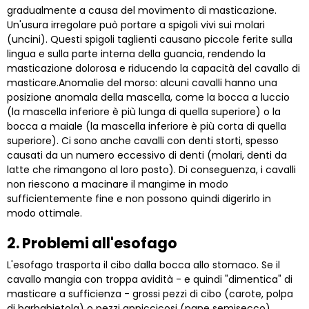
gradualmente a causa del movimento di masticazione.
Un'usura irregolare può portare a spigoli vivi sui molari
(uncini). Questi spigoli taglienti causano piccole ferite sulla
lingua e sulla parte interna della guancia, rendendo la
masticazione dolorosa e riducendo la capacità del cavallo di
masticare.Anomalie del morso: alcuni cavalli hanno una
posizione anomala della mascella, come la bocca a luccio
(la mascella inferiore è più lunga di quella superiore) o la
bocca a maiale (la mascella inferiore è più corta di quella
superiore). Ci sono anche cavalli con denti storti, spesso
causati da un numero eccessivo di denti (molari, denti da
latte che rimangono al loro posto). Di conseguenza, i cavalli
non riescono a macinare il mangime in modo
sufficientemente fine e non possono quindi digerirlo in
modo ottimale.
2. Problemi all'esofago
L'esofago trasporta il cibo dalla bocca allo stomaco. Se il
cavallo mangia con troppa avidità - e quindi "dimentica" di
masticare a sufficienza - grossi pezzi di cibo (carote, polpa
di barbabietola) o pezzi appiccicosi (pane semisecco)