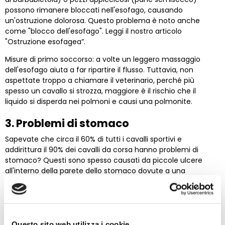
possono rimanere bloccati nell'esofago, causando
un'ostruzione dolorosa. Questo problema è noto anche
come "blocco dell'esofago". Leggi il nostro articolo
"Ostruzione esofagea”.
Misure di primo soccorso: a volte un leggero massaggio
dell'esofago aiuta a far ripartire il flusso. Tuttavia, non
aspettate troppo a chiamare il veterinario, perché più
spesso un cavallo si strozza, maggiore è il rischio che il
liquido si disperda nei polmoni e causi una polmonite.
3. Problemi di stomaco
Sapevate che circa il 60% di tutti i cavalli sportivi e
addirittura il 90% dei cavalli da corsa hanno problemi di
stomaco? Questi sono spesso causati da piccole ulcere
all'interno della parete dello stomaco dovute a una
mancanza di equilibrio tra foraggio grezzo e concentrati, a
porzioni eccessive di concentrati e/o allo stress. Un segno di
ulcera gastrica in un cavallo può essere il flehmen. Di norma,
un cavallo fugge per percepire più intensamente un
particolare odore.
Questo sito web utilizza i cookie