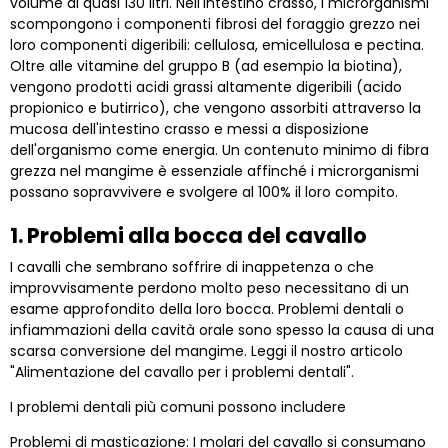
volume di quasi 130 litri. Nell'intestino crasso, i microrganismi
scompongono i componenti fibrosi del foraggio grezzo nei
loro componenti digeribili: cellulosa, emicellulosa e pectina.
Oltre alle vitamine del gruppo B (ad esempio la biotina),
vengono prodotti acidi grassi altamente digeribili (acido
propionico e butirrico), che vengono assorbiti attraverso la
mucosa dell'intestino crasso e messi a disposizione
dell'organismo come energia. Un contenuto minimo di fibra
grezza nel mangime è essenziale affinché i microrganismi
possano sopravvivere e svolgere al 100% il loro compito.
1. Problemi alla bocca del cavallo
I cavalli che sembrano soffrire di inappetenza o che
improvvisamente perdono molto peso necessitano di un
esame approfondito della loro bocca. Problemi dentali o
infiammazioni della cavità orale sono spesso la causa di una
scarsa conversione del mangime. Leggi il nostro articolo
"Alimentazione del cavallo per i problemi dentali".
I problemi dentali più comuni possono includere
Problemi di masticazione: I molari del cavallo si consumano