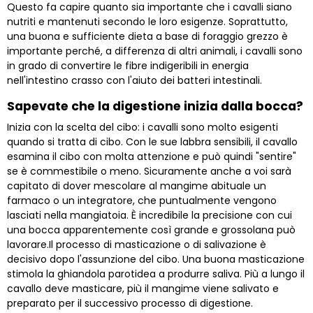
Questo fa capire quanto sia importante che i cavalli siano
nutriti e mantenuti secondo le loro esigenze. Soprattutto,
una buona e sufficiente dieta a base di foraggio grezzo è
importante perché, a differenza di altri animali, i cavalli sono
in grado di convertire le fibre indigeribili in energia
nell'intestino crasso con l'aiuto dei batteri intestinali.
Sapevate che la digestione inizia dalla bocca?
Inizia con la scelta del cibo: i cavalli sono molto esigenti
quando si tratta di cibo. Con le sue labbra sensibili, il cavallo
esamina il cibo con molta attenzione e può quindi "sentire"
se è commestibile o meno. Sicuramente anche a voi sarà
capitato di dover mescolare al mangime abituale un
farmaco o un integratore, che puntualmente vengono
lasciati nella mangiatoia. È incredibile la precisione con cui
una bocca apparentemente così grande e grossolana può
lavorare.Il processo di masticazione o di salivazione è
decisivo dopo l'assunzione del cibo. Una buona masticazione
stimola la ghiandola parotidea a produrre saliva. Più a lungo il
cavallo deve masticare, più il mangime viene salivato e
preparato per il successivo processo di digestione.